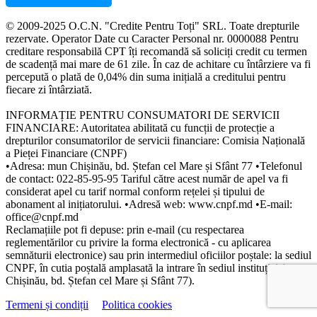
© 2009-2025 O.C.N. "Credite Pentru Toți" SRL. Toate drepturile
rezervate. Operator Date cu Caracter Personal nr. 0000088 Pentru
creditare responsabilă CPT îți recomandă să soliciți credit cu termen
de scadență mai mare de 61 zile. În caz de achitare cu întârziere va fi
percepută o plată de 0,04% din suma inițială a creditului pentru
fiecare zi întârziată.
INFORMAȚIE PENTRU CONSUMATORI DE SERVICII
FINANCIARE: Autoritatea abilitată cu funcții de protecție a
drepturilor consumatorilor de servicii financiare: Comisia Națională
a Pieței Financiare (CNPF)
•Adresa: mun Chișinău, bd. Ștefan cel Mare și Sfânt 77 •Telefonul
de contact: 022-85-95-95 Tariful către acest număr de apel va fi
considerat apel cu tarif normal conform rețelei și tipului de
abonament al inițiatorului. •Adresă web: www.cnpf.md •E-mail:
office@cnpf.md
Reclamațiile pot fi depuse: prin e-mail (cu respectarea
reglementărilor cu privire la forma electronică - cu aplicarea
semnăturii electronice) sau prin intermediul oficiilor poștale: la sediul
CNPF, în cutia poștală amplasată la intrare în sediul instituției (mun.
Chișinău, bd. Ștefan cel Mare și Sfânt 77).
Termeni și condiții
Politica cookies