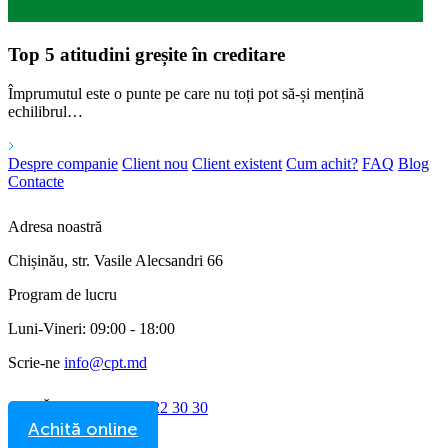
Top 5 atitudini greșite în creditare
Împrumutul este o punte pe care nu toți pot să-și mențină
echilibrul…
Despre companie
Client nou
Client existent
Cum achit?
FAQ
Blog
Contacte
Adresa noastră
Chișinău, str. Vasile Alecsandri 66
Program de lucru
Luni-Vineri: 09:00 - 18:00
Scrie-ne
info@cpt.md
SUNĂ ACUM!
(022) 22 30 30
Achită online