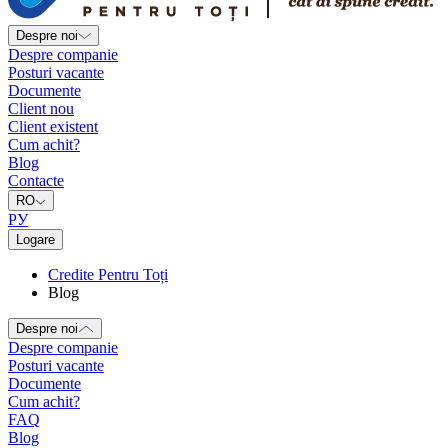
Despre noi
Despre companie
Posturi vacante
Documente
Client nou
Client existent
Cum achit?
Blog
Contacte
RO
РУ
Logare
Credite Pentru Toți
Blog
Despre noi
Despre companie
Posturi vacante
Documente
Cum achit?
FAQ
Blog