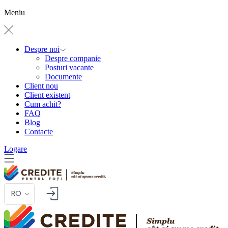
Meniu
Despre noi
Despre companie
Posturi vacante
Documente
Client nou
Client existent
Cum achit?
FAQ
Blog
Contacte
Logare
RO